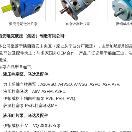
派克丹尼逊叶片泵
东京计器叶片泵
伊顿威格
西安唯克液压（集团）制造有限公司:
本公司坐落于陕西西安未央区（原址从宁波分厂搬迁），由新加坡凯利集
泵/马达及配件为主；与多家国外OEM合作，产品广泛适用于船舶工业、
领域。
主要产品型号如下:
1.
液压柱塞泵、马达及配件
:
力士乐轴向柱塞泵：A10VSO, A4VSO, A4VSG, A2FO, A2F, A7V.
液压柱塞马达：A6V, A2FM, A2FE.
伊顿威格士轴向柱塞泵 PVB, PVH, PVQ.
萨澳柱塞泵 PV和柱塞马达MF.
2.
液压叶片泵、马达及配件
:
伊顿威格士 V 、VQ 单泵和双泵.