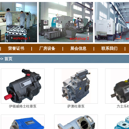
|
荣誉证书
|
厂房设备
|
展会信息
|
联系我们
|
>> 首页
伊顿威格士柱塞泵
萨澳柱塞泵
力士乐